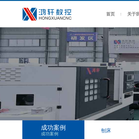
首页
关于
成功案例
刨床
成功案例