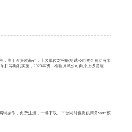
以来，由于没资质基础，上级单位对检验测试公司资金资助有限
项目等顺利实施，2020年初，检验测试公司向原上级管理
编辑操作，免费注册，一键下载。平台同时也提供商务word模