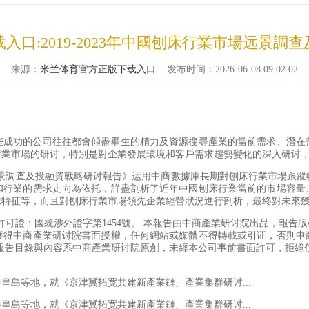
入口:2019-2023年中國刨床行業市場远景調
来源：
米兰体育官方正版下载入口
发布时间：2026-06-08 09:02:02
功的公司往往都會傾盡畢生的精力及資源搜尋產業的當前需求、潛在
行業市場的研讨，特別是對企業發展環境和客戶需求趨勢變化的深入研讨
場远景調查及投融資戰略研讨報告》运用中商數據庫長期對刨床行業市場跟
和行業的需求走向為依托，詳盡剖析了近年中國刨床行業當前的市場容量
求特征等，而且對刨床行業市場領先企業經營狀況進行剖析，最终對未來
證：國統涉外證字第1454號。 本報告由中商產業研讨院出品，報告
獲得中商產業研讨院書面授權，任何網站或媒體不得轉載或引证，否則中
報告目錄與內容系中商產業研讨院原創，未經本公司事前書面許可，拒絕
島等地，就《京津冀拓宽共建新產業鏈、產業集群研讨...
島等地，就《京津冀拓宽共建新產業鏈、產業集群研讨...