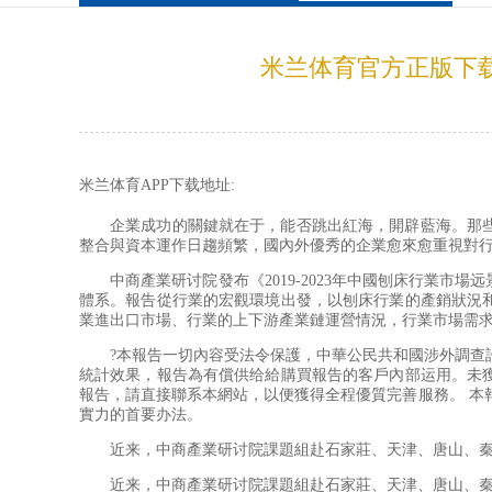
米兰体育官方正版下载
米兰体育APP下载地址:
企業成功的關鍵就在于，能否跳出紅海，開辟藍海。那些成
整合與資本運作日趨頻繁，國內外優秀的企業愈來愈重視對
中商產業研讨院發布《2019-2023年中國刨床行業市
體系。報告從行業的宏觀環境出發，以刨床行業的產銷狀況
業進出口市場、行業的上下游產業鏈運營情況，行業市場需
?本報告一切內容受法令保護，中華公民共和國涉外調查許可
統計效果，報告為有償供给給購買報告的客戶內部运用。未
報告，請直接聯系本網站，以便獲得全程優質完善服務。 本
實力的首要办法。
近来，中商產業研讨院課題組赴石家莊、天津、唐山、秦皇
近来，中商產業研讨院課題組赴石家莊、天津、唐山、秦皇