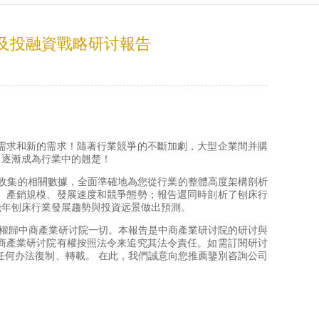
查及投融資戰略研讨報告
需求和新的需求！隨著行業競爭的不斷加劇，大型企業間并購
，逐漸成為行業中的翹楚！
蹤收集的相關數據，全面準確地為您從行業的整體高度架構剖析
、產銷規模、發展速度和競爭態勢；報告還同時剖析了刨床行
幾年刨床行業發展趨勢與投資远景做出預測。
版權歸中商產業研讨院一切。本報告是中商產業研讨院的研讨與
商產業研讨院有權按照法令来追究其法令責任。如需訂閱研讨
任何办法復制、轉載。 在此，我們誠意向您推薦鑒別咨詢公司