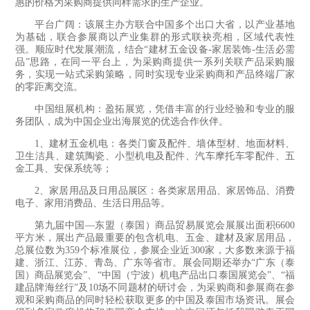
惠的价格为采购商提供同样需求的生产企业。
平台广阔：该展主办方联合中国多个出口大省，以产业基地
为基础，联合参展商以产业集群的形式联袂亮相，区域代表性
强。顺应时代发展潮流，结合“建材五金设备-家居装饰-生活必需
品”思路，在同一平台上，为采购商提供一系列关联产品采购服
务，实现一站式采购策略，同时实现专业采购商和产品终端厂家
的零距离交流。
中国组展机构：盈拓展览，凭借丰富的行业经验和专业的服
务团队，成为中国企业出海展览的优选合作伙伴。
1、建材五金机电：各类门窗及配件、墙体型材、地面材料、
卫生洁具、建筑陶瓷、小型机电及配件、汽车摩托车零配件、五
金工具、安保系统等；
2、家居用品及日用品展区：各类家居用品、家居饰品、消费
电子、家用消费品、生活日用品等。
第九届中国—东盟（泰国）商品贸易展览会展展出面积6600
平方米，展出产品最重要的包含机电、五金、建材及家居用品，
总展位数为359个标准展位，参展企业近300家，大多数来源于福
建、浙江、江苏、青岛、广东等省市。展会同期还举办“广东（泰
国）商品展览会”、“中国（宁波）机电产品出口泰国展览会”、“福
建品牌海丝行”及10场不同题材的研讨会，为采购商和参展商在参
观和采购商品的同时轻松获取更多的中国及泰国市场资讯。展会