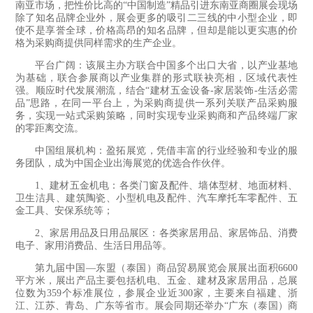
南亚市场，把性价比高的“中国制造”精品引进东南亚商圈展会现场
除了知名品牌企业外，展会更多的吸引二三线的中小型企业，即
使不是享誉全球，价格高昂的知名品牌，但却是能以更实惠的价
格为采购商提供同样需求的生产企业。
平台广阔：该展主办方联合中国多个出口大省，以产业基地
为基础，联合参展商以产业集群的形式联袂亮相，区域代表性
强。顺应时代发展潮流，结合“建材五金设备-家居装饰-生活必需
品”思路，在同一平台上，为采购商提供一系列关联产品采购服
务，实现一站式采购策略，同时实现专业采购商和产品终端厂家
的零距离交流。
中国组展机构：盈拓展览，凭借丰富的行业经验和专业的服
务团队，成为中国企业出海展览的优选合作伙伴。
1、建材五金机电：各类门窗及配件、墙体型材、地面材料、
卫生洁具、建筑陶瓷、小型机电及配件、汽车摩托车零配件、五
金工具、安保系统等；
2、家居用品及日用品展区：各类家居用品、家居饰品、消费
电子、家用消费品、生活日用品等。
第九届中国—东盟（泰国）商品贸易展览会展展出面积6600
平方米，展出产品主要包括机电、五金、建材及家居用品，总展
位数为359个标准展位，参展企业近300家，主要来自福建、浙
江、江苏、青岛、广东等省市。展会同期还举办“广东（泰国）商