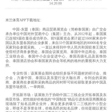
14:20:00
米兰体育APP下载地址:
中国-东盟（泰国）商品贸易展览会（简称泰国展）由广交会
承办单位中国对外贸易中心（集团）主办。从2012年起，泰国展
已连续9届在曼谷成功举办。前9届展览会累计超过1600家来自中
国以及东盟各国的企业参展，来自33个国家和地区的80000名专业
买家到会参观采购。，一直以来得到中华人民共和国驻泰王国大
使馆经济商务参赞处、泰国会议展览局、泰国中华总商会、泰国
工业联合会、泰国中小企业促进中心、泰国高级礼品及装饰协
会、泰国酒店协会和泰国家具协会等机构的格外的重视和大力支
持。
专业性强：该展展会期间会组织多场不同题材的研讨会、推
介会，力邀中国、泰国以及东盟行业大咖出席，令到会的采购
商、参展商在参观和采购商品的同时即可轻松获取更多的中国及
东盟市场资讯，一举两得。
开拓新市场：该展致力于协助中国二三线企业开拓泰国及东
南亚市场，把性能好价格低的“中国制造”精品引进东南亚商圈展会
现场除了知名品牌企业外，展会更多的吸引二三线的中小型企
业，即使不是享誉全球，价格高昂的知名品牌，但却是能以更实