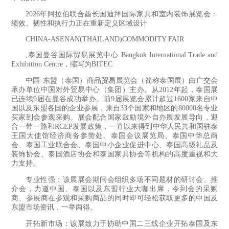
2026年阿拉伯联合酋长国迪拜国际家具和室内装饰展览会：
绩效、韧性和执行力正在重新定义区域设计
CHINA-ASENAN(THAILAND)COMMODITY FAIR
,泰国曼谷国际贸易展览中心 Bangkok International Trade and
Exhibition Centre，缩写为BITEC
中国-东盟（泰国）商品贸易展览会（简称泰国展）由广交会
承办单位中国对外贸易中心（集团）主办。从2012年起，泰国展
已连续9届在曼谷成功举办。前9届展览会累计超过1600家来自中
国以及东盟各国的企业参展，来自33个国家和地区的80000名专业
买家到会参观采购。展会配合国家鼓励境外自办展发展导向，迎
合一带一路和RCEP发展政策，一直以来得到中华人民共和国驻泰
王国大使馆经济商务参赞处、泰国会议展览局、泰国中华总商
会、泰国工业联合会、泰国中小企业促进中心、泰国高级礼品及
装饰协会、泰国酒店协会和泰国家具协会等机构的高度重视和大
力支持。
专业性强：该展展会期间会组织多场不同题材的研讨会、推
介会，力邀中国、泰国以及东盟行业大咖出席，令到会的采购
商、参展商在参观和采购商品的同时即可轻松获取更多的中国及
东盟市场资讯，一举两得。
开拓新市场：该展致力于协助中国二三线企业开拓泰国及东