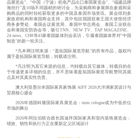
品展览会”、“中国（宁波）机电产品出口泰国展览会”、“福建品牌
海丝行”及10场不同题材的研讨会，为采购商和参展商在参观和采
购商品的同时轻松获取更多的中国及泰国市场资讯。展会得到多
家政府机构和泰国商会支持，其中包括我国驻泰王国大使馆经济
商务参赞处、泰国会议展览局、泰国中华总商会、泰国工业联合
会和泰国安防协会等，吸引TNN、NEW TV、TAP MAGAZINE、
24 news、CH8等43家泰国媒体到会采访，引爆泰国媒体界对“中国
制造”的新一轮关注。
*凡本网注明来源：“盈拓国际展览导航”的所有作品，版权均
属于盈拓国际展览导航，转载请注明。
*凡注明为其它来源的信息，均转载自其它媒体，转载目的在
于传递更多详细的信息，并不意味着盈拓国际展览导航赞同其观
点及对其真实性负责。
澳大利亚墨尔本国际家具家饰展 AIFF 2026大洋洲家居设计与
贸易核心盛会
2026年德国科隆国际家具展览会：imm cologne成为中低价位
市场的舞台
2026年阿拉伯联合酋长国迪拜国际家具和室内装饰展览会：
绩效、韧性和执行力正在重新定义区域设计