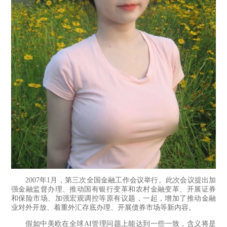
2007年1月，第三次全国金融工作会议举行。此次会议提出加
强金融监督办理、推动国有银行变革和农村金融变革、开展证券
和保险市场、加强宏观调控等原有议题，一起，增加了推动金融
业对外开放、着重外汇存底办理、开展债券市场等新内容。
假如中美欧在全球AI管理问题上能达到一些一致，含义将是